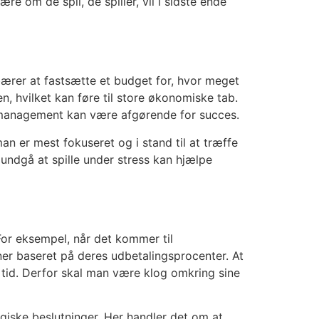
ære om de spil, de spiller, vil i sidste ende
ebærer at fastsætte et budget for, hvor meget
en, hvilket kan føre til store økonomiske tab.
oll management kan være afgørende for succes.
an er mest fokuseret og i stand til at træffe
undgå at spille under stress kan hjælpe
For eksempel, når det kommer til
er baseret på deres udbetalingsprocenter. At
r tid. Derfor skal man være klog omkring sine
giske beslutninger. Her handler det om at