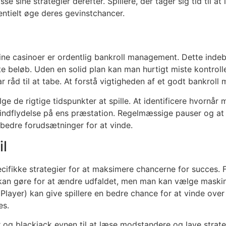
e sine strategier derefter. Spillere, der tager sig tid til at l
ntielt øge deres gevinstchancer.
nline casinoer er ordentlig bankroll management. Dette ind
ette beløb. Uden en solid plan kan man hurtigt miste kontroll
har råd til at tabe. At forstå vigtigheden af et godt bankr
de rigtige tidspunkter at spille. At identificere hvornår m
g indflydelse på ens præstation. Regelmæssige pauser og at 
 bedre forudsætninger for at vinde.
il
ecifikke strategier for at maksimere chancerne for succes. 
 kan gøre for at ændre udfaldet, men man kan vælge maskin
Player) kan give spillere en bedre chance for at vinde ove
es.
og blackjack evnen til at læse modstandere og lave strate