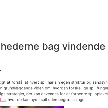
ederne bag vindende st
r
tigt at forstå, at hvert spil har sin egen struktur og sandsy
en grundlæggende viden om, hvordan forskellige spil fungere
e strategier, der kan anvendes for at forbedre spiloplevelse
fus
, hvor de kan nyde spil uden begrænsninger.